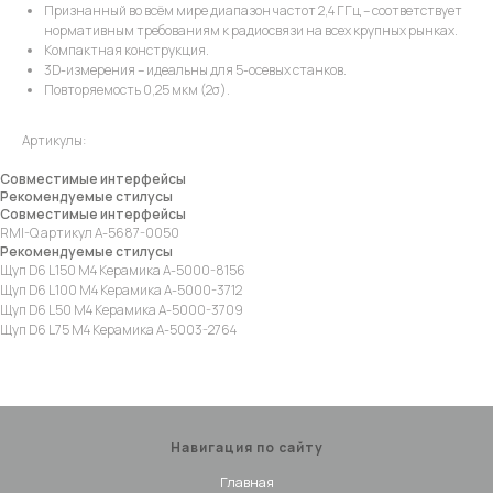
Признанный во всём мире диапазон частот 2,4 ГГц – соответствует
нормативным требованиям к радиосвязи на всех крупных рынках.
Компактная конструкция.
3D-измерения – идеальны для 5-осевых станков.
Повторяемость 0,25 мкм (2σ).
Артикулы:
Совместимые интерфейсы
Рекомендуемые стилусы
Совместимые интерфейсы
RMI-Q артикул A-5687-0050
Рекомендуемые стилусы
Щуп D6 L150 M4 Керамика​ A-5000-8156​
Щуп D6 L100 M4 Керамика​ A-5000-3712​
Щуп D6 L50 M4 Керамика​ A-5000-3709​
Щуп D6 L75 M4 Керамика​ A-5003-2764​
Навигация по сайту
Главная