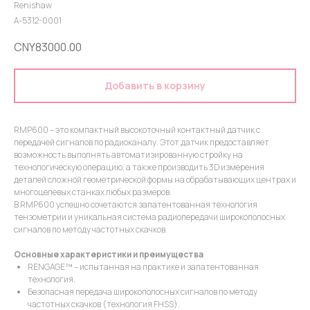
Renishaw
A-5312-0001
CNY
83000.00
Добавить в корзину
RMP600 – это компактный высокоточный контактный датчик с
передачей сигналов по радиоканалу. Этот датчик предоставляет
возможность выполнять автоматизированную стройку на
технологическую операцию, а также производить 3D измерения
деталей сложной геометрической формы на обрабатывающих центрах и
многоцелевых станках любых размеров.
В RMP600 успешно сочетаются запатентованная технология
тензометрии и уникальная система радиопередачи широкополосных
сигналов по методу частотных скачков.
Основные характеристики и преимущества
RENGAGE™ – испытанная на практике и запатентованная
технология.
Безопасная передача широкополосных сигналов по методу
частотных скачков (технология FHSS).