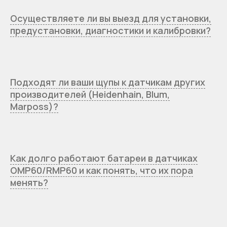
Осуществляете ли вы выезд для установки,
предустановки, диагностики и калибровки?
Подходят ли ваши щупы к датчикам других
производителей (Heidenhain, Blum,
Marposs)?
Как долго работают батареи в датчиках
OMP60/RMP60 и как понять, что их пора
менять?