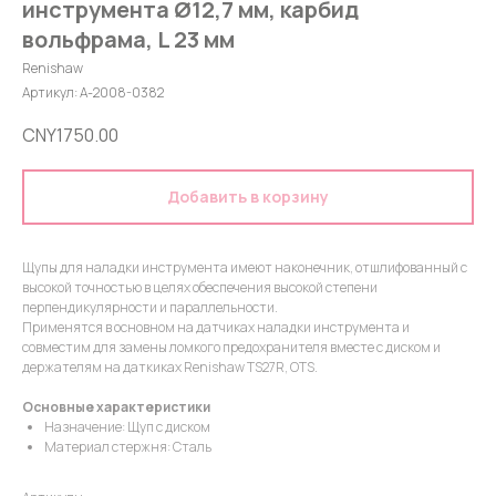
инструмента Ø12,7 мм, карбид
вольфрама, L 23 мм
Renishaw
Артикул:
A-2008-0382
CNY
1750.00
Добавить в корзину
Щупы для наладки инструмента имеют наконечник, отшлифованный с
высокой точностью в целях обеспечения высокой степени
перпендикулярности и параллельности.
Применятся в основном на датчиках наладки инструмента и
совместим для замены ломкого предохранителя вместе с диском и
держателям на даткиках Renishaw TS27R, OTS.
Основные характеристики
Назначение: Щуп с диском
Материал стержня: Сталь