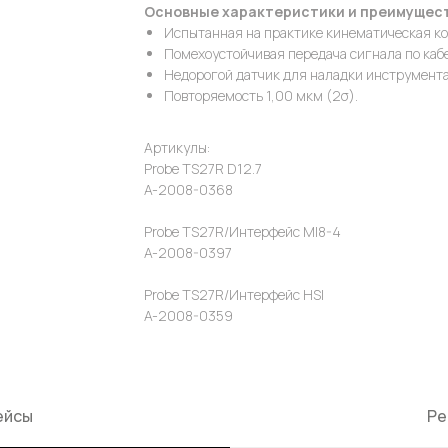
Основные характеристики и преимущес
Испытанная на практике кинематическая к
Помехоустойчивая передача сигнала по каб
Недорогой датчик для наладки инструмента
Повторяемость 1,00 мкм (2σ).
Артикулы:
Probe TS27R D12.7​
A-2008-0368​
Probe TS27R/Интерфейс MI8-4​
A-2008-0397​
Probe TS27R/Интерфейс HSI
A-2008-0359
ейсы
Ре