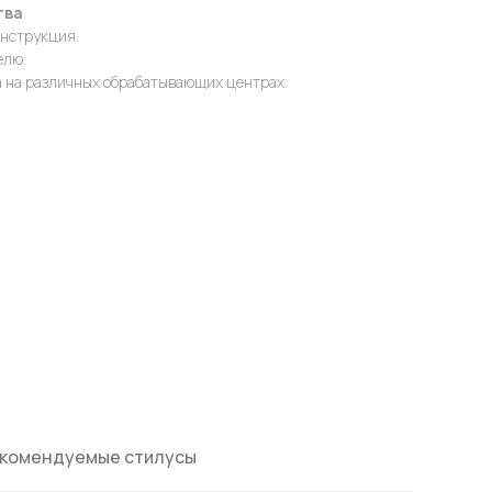
тва
онструкция.
елю.
 на различных обрабатывающих центрах.
комендуемые стилусы