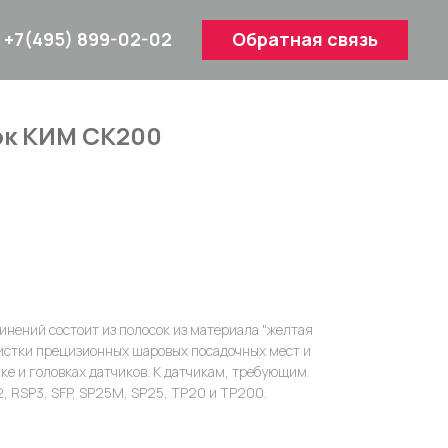
+7(495) 899-02-02
Обратная связь
ок КИМ CK200
инений состоит из полосок из материала "желтая
очистки прецизионных шаровых посадочных мест и
ке и головках датчиков. К датчикам, требующим
, RSP3, SFP, SP25M, SP25, TP20 и TP200.