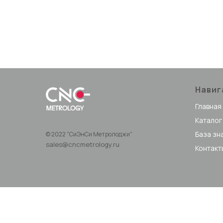
Навиг
Главная
Каталог
База зн
© 2022 "СиЭнСи Метролоджи"
sales@cncmetrology.ru
Контакт