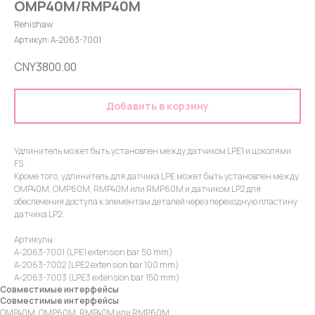
OMP40M/RMP40M
Renishaw
Артикул:
A-2063-7001
CNY
3800.00
Добавить в корзину
Удлинитель может быть установлен между датчиком LPE1 и цоколями
FS.
Кроме того, удлинитель для датчика LPE может быть установлен между
OMP40M, OMP60M, RMP40M или RMP60M и датчиком LP2 для
обеспечения доступа к элементам деталей через переходную пластину
датчика LP2.
Артикулы:
A-2063-7001 (LPE1 extension bar 50 mm)
A-2063-7002 (LPE2 extension bar 100 mm)
A-2063-7003 (LPE3 extension bar 150 mm)
Совместимые интерфейсы
Совместимые интерфейсы
OMP40M, OMP60M, RMP40M или RMP60M