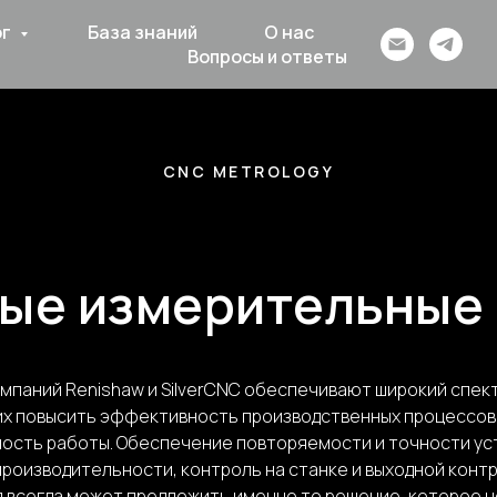
ог
База знаний
О нас
Вопросы и ответы
CNC METROLOGY
ые измерительные
мпаний Renishaw и SilverCNC обеспечивают широкий спек
х повысить эффективность производственных процессов 
ость работы. Обеспечение повторяемости и точности ус
роизводительности, контроль на станке и выходной конт
 всегда может предложить именно то решение, которое 