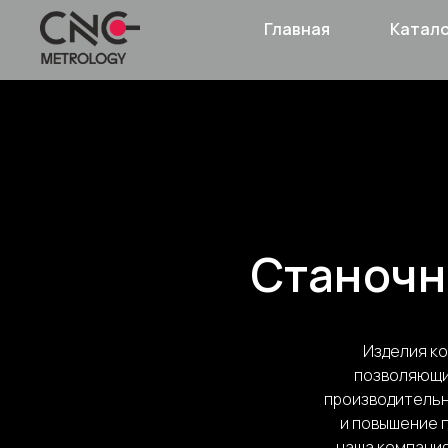
Главная
Катал
Станочн
Изделия ко
позволяющи
производительн
и повышение п
наша компания