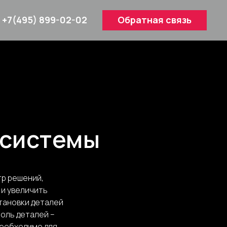
+7(495) 899-02-02
Обратная связь
 системы
тр решений,
и увеличить
тановки деталей
роль деталей –
необходимо для